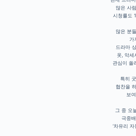
많은 사
시청률도 1
많은 분
가
드라마 
옷, 악세
관심이 쏠
특히 
협찬을 
보여
그 중 오
극중배
‘차유리 자