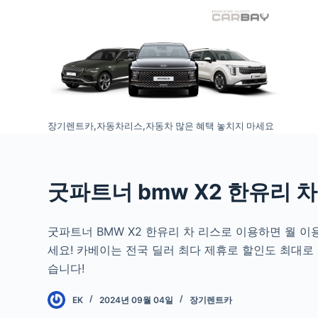
S
k
i
p
t
o
장기렌트카,자동차리스,자동차 많은 혜택 놓치지 마세요
c
o
n
t
굿파트너 bmw X2 한유리 차
e
n
굿파트너 BMW X2 한유리 차 리스로 이용하면 월 
t
세요! 카베이는 전국 딜러 최다 제휴로 할인도 최대로
습니다!
EK
2024년 09월 04일
장기렌트카