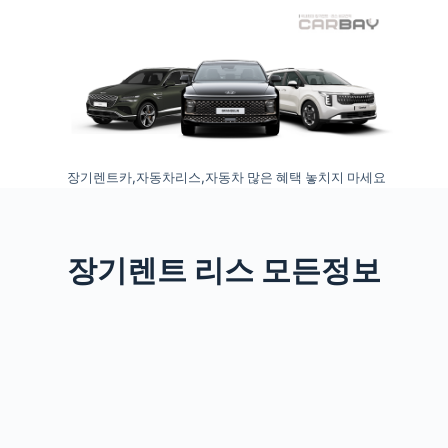
S
k
i
p
t
o
장기렌트카,자동차리스,자동차 많은 혜택 놓치지 마세요
c
o
n
t
장기렌트 리스 모든정보
e
n
t