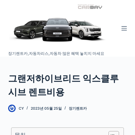
S
k
i
p
t
o
장기렌트카,자동차리스,자동차 많은 혜택 놓치지 마세요
c
o
n
그랜저하이브리드 익스클루
t
e
시브 렌트비용
n
t
CY
2023년 05월 25일
장기렌트카