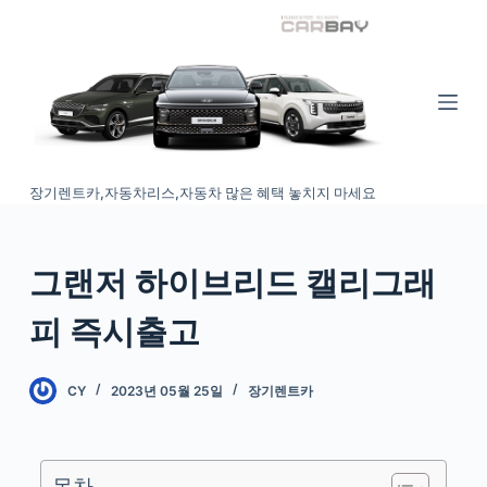
S
k
i
p
t
o
장기렌트카,자동차리스,자동차 많은 혜택 놓치지 마세요
c
o
n
그랜저 하이브리드 캘리그래
t
e
피 즉시출고
n
t
CY
2023년 05월 25일
장기렌트카
목차