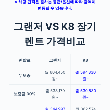
※ 해당 견적은 원하는 등급/옵션에 따라 금액이
변동될 수 있습니다.
그랜저 VS K8 장기
렌트 가격비교
렌탈료
그랜저
K8
월 604,450
월 594,330
무보증
원~
원~
월 533,170
월 530,530
보증금 30%
원~
원~
월 344,997
월 362,574