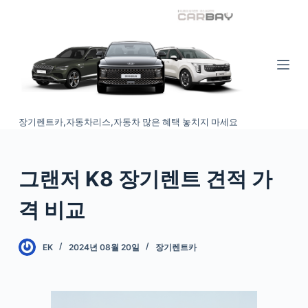
S
k
i
p
t
o
장기렌트카,자동차리스,자동차 많은 혜택 놓치지 마세요
c
o
n
그랜저 K8 장기렌트 견적 가
t
e
격 비교
n
t
EK
2024년 08월 20일
장기렌트카