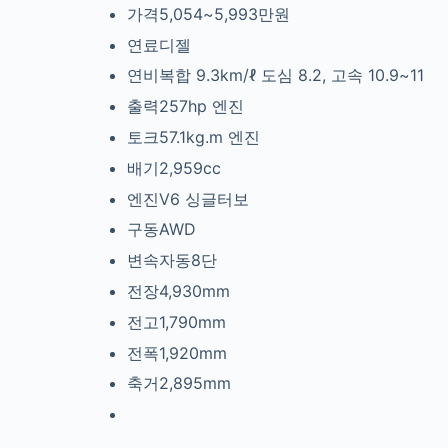
가격5,054~5,993만원
연료디젤
연비복합 9.3km/ℓ
도심 8.2, 고속 10.9~11
출력257hp
엔진
토크57.1kg.m
엔진
배기2,959cc
엔진V6
싱글터보
구동AWD
변속자동8단
전장4,930mm
전고1,790mm
전폭1,920mm
축거2,895mm