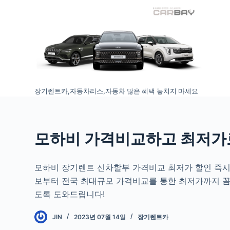
S
k
i
p
t
o
장기렌트카,자동차리스,자동차 많은 혜택 놓치지 마세요
c
o
n
t
모하비 가격비교하고 최저가
e
n
모하비 장기렌트 신차할부 가격비교 최저가 할인 즉시
t
보부터 전국 최대규모 가격비교를 통한 최저가까지 
도록 도와드립니다!
JIN
2023년 07월 14일
장기렌트카