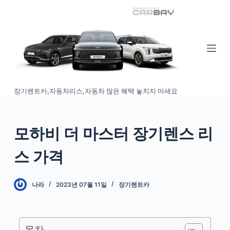
S
k
i
p
t
o
장기렌트카,자동차리스,자동차 많은 혜택 놓치지 마세요
c
o
n
모하비 더 마스터 장기렌스 리
t
e
스 가격
n
t
나라
2023년 07월 11일
장기렌트카
목차