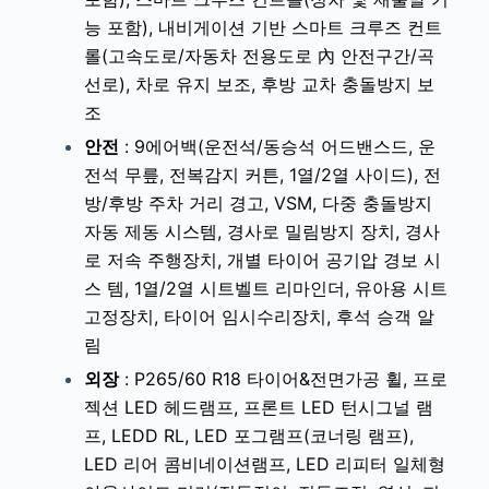
능 포함), 내비게이션 기반 스마트 크루즈 컨트
롤(고속도로/자동차 전용도로 內 안전구간/곡
선로), 차로 유지 보조, 후방 교차 충돌방지 보
조
안전
: 9에어백(운전석/동승석 어드밴스드, 운
전석 무릎, 전복감지 커튼, 1열/2열 사이드), 전
방/후방 주차 거리 경고, VSM, 다중 충돌방지
자동 제동 시스템, 경사로 밀림방지 장치, 경사
로 저속 주행장치, 개별 타이어 공기압 경보 시
스 템, 1열/2열 시트벨트 리마인더, 유아용 시트
고정장치, 타이어 임시수리장치, 후석 승객 알
림
외장
: P265/60 R18 타이어&전면가공 휠, 프로
젝션 LED 헤드램프, 프론트 LED 턴시그널 램
프, LEDD RL, LED 포그램프(코너링 램프),
LED 리어 콤비네이션램프, LED 리피터 일체형