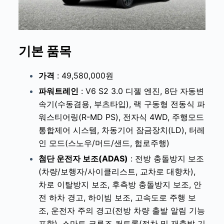
기본 품목
가격
: 49,580,000원
파워트레인
: V6 S2 3.0 디젤 엔진, 8단 자동변
속기(수동겸용, 부츠타입), 랙 구동형 전동식 파
워스티어링(R-MD PS), 전자식 4WD, 주행모드
통합제어 시스템, 차동기어 잠금장치(LD), 터레
인 모드(스노우/머드/샌드, 험로주행)
첨단 운전자 보조(ADAS)
: 전방 충돌방지 보조
(차량/보행자/사이클리스트, 교차로 대향차),
차로 이탈방지 보조, 후측방 충돌방지 보조, 안
전 하차 경고, 하이빔 보조, 고속도로 주행 보
조, 운전자 주의 경고(전방 차량 출발 알림 기능
포함), 스마트 크루즈 컨트롤(정차 및 재출발 기