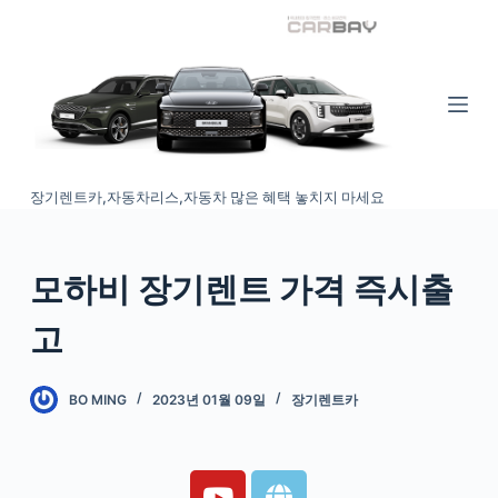
S
k
i
p
t
o
장기렌트카,자동차리스,자동차 많은 혜택 놓치지 마세요
c
o
n
모하비 장기렌트 가격 즉시출
t
e
고
n
t
BO MING
2023년 01월 09일
장기렌트카