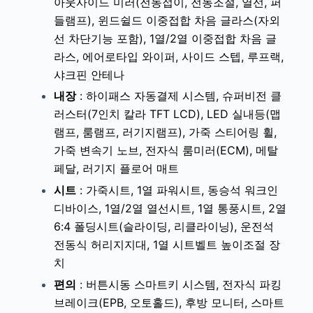
아웃사이드 미러(전동접이, 전동조절, 열선, 퍼
들램프), 윈드쉴드 이중접합 차음 글라스(자외
선 차단기능 포함), 1열/2열 이중접합 차음 글
라스, 에어로타입 와이퍼, 사이드 스텝, 루프랙,
샤크핀 안테나
내장
: 하이패스 자동결제 시스템, 슈퍼비전 클
러스터(7인치 칼라 TFT LCD), LED 실내등(맵
램프, 룸램프, 러기지램프), 가죽 스티어링 휠,
가죽 변속기 노브, 전자식 룸미러(ECM), 메탈
페달, 러기지 플로어 매트
시트
: 가죽시트, 1열 파워시트, 동승석 워크인
디바이스, 1열/2열 열선시트, 1열 통풍시트, 2열
6:4 폴딩시트(슬라이딩, 리클라이닝), 운전석
전동식 허리지지대, 1열 시트벨트 높이조절 장
치
편의
: 버튼시동 스마트키 시스템, 전자식 파킹
브레이크(EPB, 오토홀드), 후방 모니터, 스마트