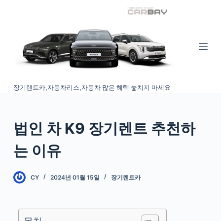
S
k
i
p
t
o
장기렌트카,자동차리스,자동차 많은 혜택 놓치지 마세요
c
o
n
법인 차 K9 장기렌트 추천하
t
e
는 이유
n
t
CY
2024년 01월 15일
장기렌트카