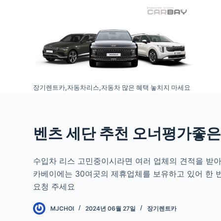
S
k
i
p
t
o
장기렌트카,자동차리스,자동차 많은 혜택 놓치지 마세요
c
o
n
t
벤츠 세단 추천 오너평가좋은
e
n
수입차 리스 고민중이시라면 여러 업체의 견적을 받아
t
카베이에는 30여곳의 제휴업체를 보유하고 있어 한 번
요청 주세요
MJCHOI
2024년 06월 27일
장기렌트카