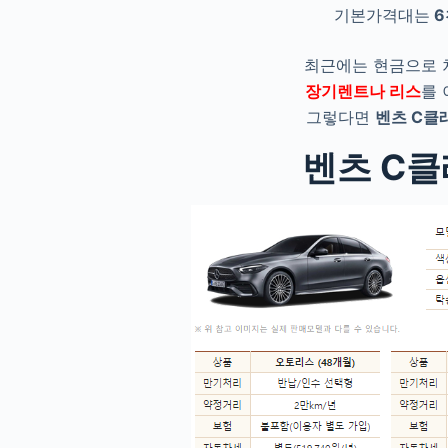
기본가격대는
6
최근에는 현금으로 
장기렌트나 리스
를
그렇다면
벤츠 C클
벤츠 C클