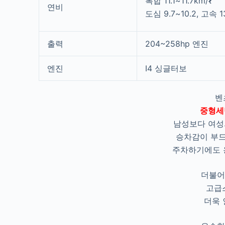
복합 11.1~11.7km/ℓ
연비
도심 9.7~10.2, 고속 1
출력
204~258hp 엔진
엔진
I4 싱글터보
벤
중형세
남성보다 여성
승차감이 부드
주차하기에도 
더불어
고급
더욱 