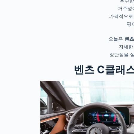
우수한
거주성
가격적으로
평
오늘은
벤츠
자세한
장단점을 
벤츠 C클래스