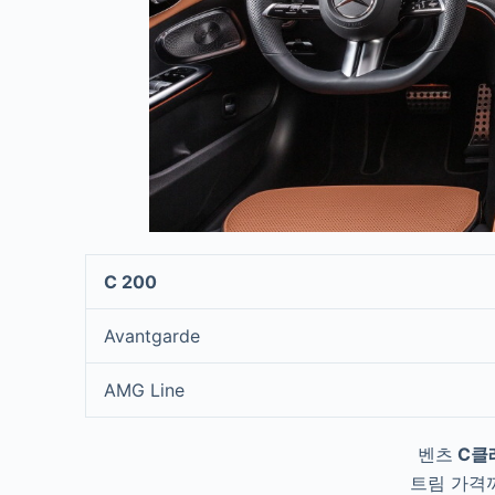
C 200
Avantgarde
AMG Line
벤츠
C클래
트림 가격