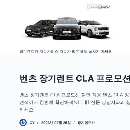
S
k
i
p
t
o
장기렌트카,자동차리스,자동차 많은 혜택 놓치지 마세요
c
o
n
t
벤츠 장기렌트 CLA 프로모션
e
n
벤츠 장기렌트 CLA 프로모션 할인 적용 벤츠 CLA
t
견적까지 한번에 확인하세요! 1대1 전문 상담사와의 
하세요!
CY
2023년 07월 25일
장기렌트카