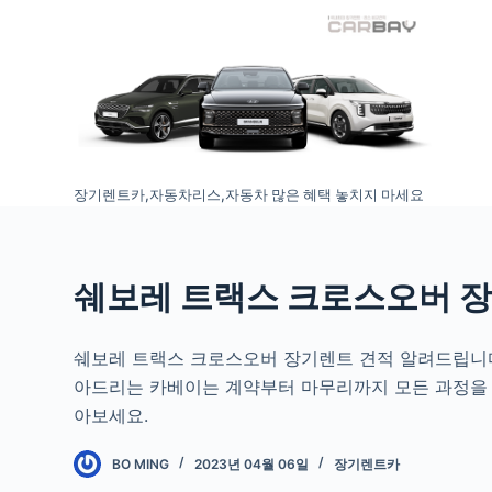
S
k
i
p
t
o
장기렌트카,자동차리스,자동차 많은 혜택 놓치지 마세요
c
o
n
t
쉐보레 트랙스 크로스오버 
e
n
쉐보레 트랙스 크로스오버 장기렌트 견적 알려드립니다.
t
아드리는 카베이는 계약부터 마무리까지 모든 과정을 
아보세요.
BO MING
2023년 04월 06일
장기렌트카