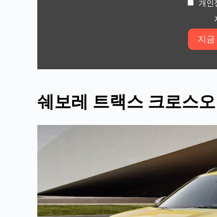
개인
쉐보레 트랙스 크로스