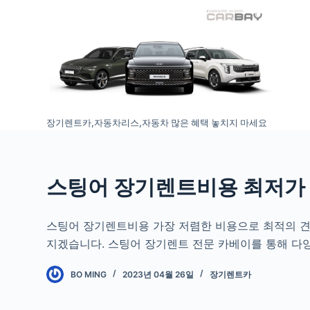
S
k
i
p
t
o
장기렌트카,자동차리스,자동차 많은 혜택 놓치지 마세요
c
o
n
t
스팅어 장기렌트비용 최저가
e
n
스팅어 장기렌트비용 가장 저렴한 비용으로 최적의 
t
지겠습니다. 스팅어 장기렌트 전문 카베이를 통해 다
BO MING
2023년 04월 26일
장기렌트카