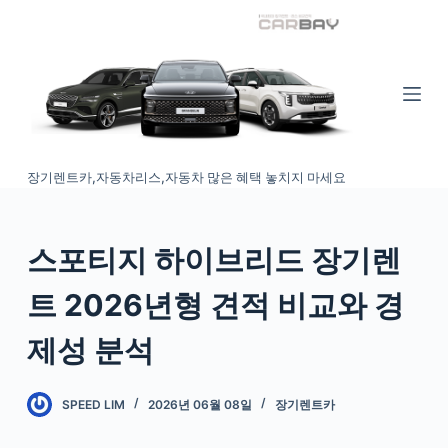
S
k
i
p
t
o
장기렌트카,자동차리스,자동차 많은 혜택 놓치지 마세요
c
o
n
스포티지 하이브리드 장기렌
t
e
트 2026년형 견적 비교와 경
n
t
제성 분석
SPEED LIM
2026년 06월 08일
장기렌트카