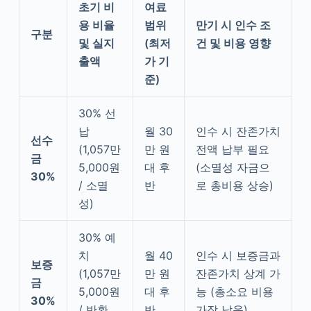
초기 비
여료
용 비율
범위
만기 시 인수 조
구분
및 실지
(최저
건 및 비용 영향
출액
가 기
준)
30% 선
납
월 30
인수 시 잔존가치
선수
(1,057만
만 원
전액 납부 필요
금
5,000원
대 후
(소멸성 자금으
30%
/ 소멸
반
로 총비용 상승)
성)
30% 예
치
월 40
인수 시 보증금과
보증
(1,057만
만 원
잔존가치 상계 가
금
5,000원
대 후
능 (총소요 비용
30%
/ 반환
반
가장 낮음)