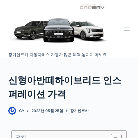
S
k
i
p
t
o
장기렌트카,자동차리스,자동차 많은 혜택 놓치지 마세요
c
o
n
신형아반떼하이브리드 인스
t
e
퍼레이션 가격
n
t
CY
2023년 05월 25일
장기렌트카
목차