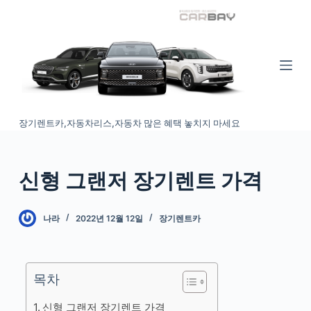
S
k
i
p
t
o
장기렌트카,자동차리스,자동차 많은 혜택 놓치지 마세요
c
o
n
신형 그랜저 장기렌트 가격
t
e
n
나라
2022년 12월 12일
장기렌트카
t
목차
신형 그랜저 장기렌트 가격