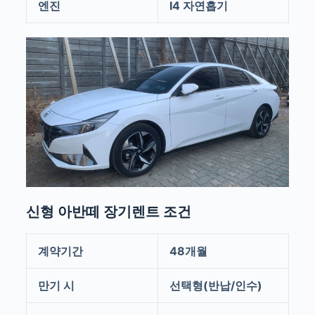
엔진
I4 자연흡기
신형 아반떼 장기렌트 조건
계약기간
48개월
만기 시
선택형(반납/인수)