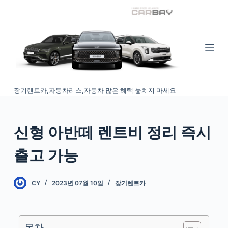
S
k
i
p
t
o
장기렌트카,자동차리스,자동차 많은 혜택 놓치지 마세요
c
o
n
신형 아반떼 렌트비 정리 즉시
t
e
출고 가능
n
t
CY
2023년 07월 10일
장기렌트카
목차