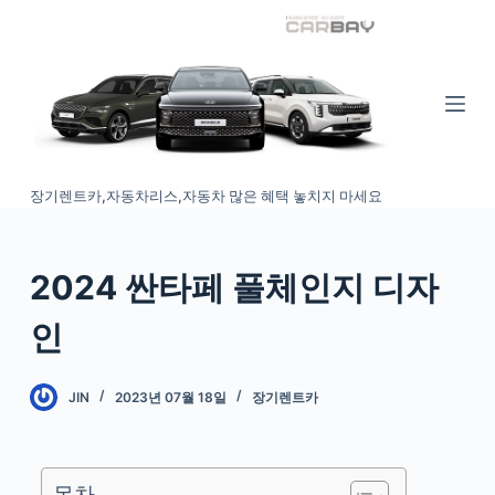
S
k
i
p
t
o
장기렌트카,자동차리스,자동차 많은 혜택 놓치지 마세요
c
o
n
2024 싼타페 풀체인지 디자
t
e
인
n
t
JIN
2023년 07월 18일
장기렌트카
목차