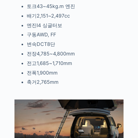
토크43~45kg.m
엔진
배기2,151~2,497cc
엔진I4
싱글터보
구동AWD, FF
변속DCT8단
전장4,785~4,800mm
전고1,685~1,710mm
전폭1,900mm
축거2,765mm