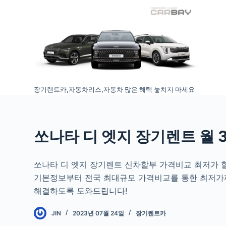
S
k
i
p
t
o
장기렌트카,자동차리스,자동차 많은 혜택 놓치지 마세요
c
o
n
t
쏘나타 디 엣지 장기렌트 월 
e
n
쏘나타 디 엣지 장기렌트 신차할부 가격비교 최저가 
t
기본정보부터 전국 최대규모 가격비교를 통한 최저가
해결하도록 도와드립니다!
JIN
2023년 07월 24일
장기렌트카