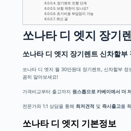
장기렌트 진행 단계
보험 제한이 있나요?
초기비용 부담없이 가능
최신 글
쏘나타 디 엣지 장기렌
쏘나타 디 엣지 장기렌트
신차할부
쏘나타 디 엣지 월 30만원대 장기렌트, 신차할부 
꼼히 알아보세요!
가격비교부터 출고까지
원스톱으로
카베이에서
더 
전문가와 1:1 상담을 통해
최저견적
및
즉시출고
를 
쏘나타 디 엣지 기본정보