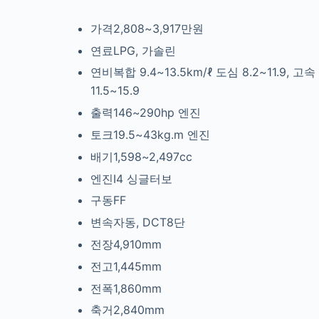
가격2,808~3,917만원
연료LPG, 가솔린
연비복합 9.4~13.5km/ℓ
도심 8.2~11.9, 고속
11.5~15.9
출력146~290hp
엔진
토크19.5~43kg.m
엔진
배기1,598~2,497cc
엔진I4
싱글터보
구동FF
변속자동, DCT8단
전장4,910mm
전고1,445mm
전폭1,860mm
축거2,840mm