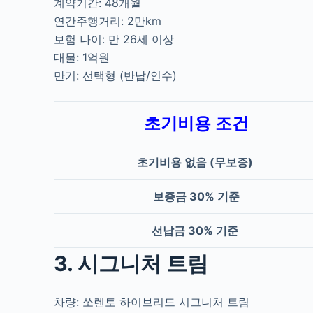
계약기간: 48개월
연간주행거리: 2만km
보험 나이: 만 26세 이상
대물: 1억원
만기: 선택형 (반납/인수)
초기비용 조건
초기비용 없음 (무보증)
보증금 30% 기준
선납금 30% 기준
3. 시그니처 트림
차량: 쏘렌토 하이브리드 시그니처 트림