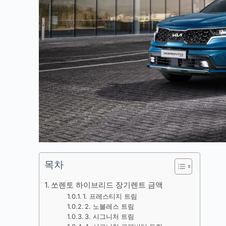
목차
쏘렌토 하이브리드 장기렌트 금액
1. 프레스티지 트림
2. 노블레스 트림
3. 시그니처 트림