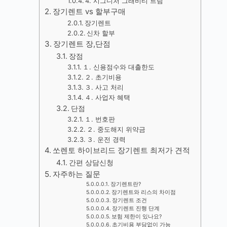
4. 시그니처 그래비티 트림
장기렌트 vs 할부구매
장기렌트
신차 할부
장기렌트 장,단점
장점
１. 신용점수와 대출한도
２. 초기비용
３. 사고 처리
４. 사업자 혜택
단점
１. 번호판
２. 중도해지 위약금
３. 운전 경력
쏘렌토 하이브리드 장기렌트 최저가 견적
간편 상담신청
자주하는 질문
장기렌트란?
장기렌트와 리스의 차이점
장기렌트 조건
장기렌트 진행 단계
보험 제한이 있나요?
초기비용 부담없이 가능