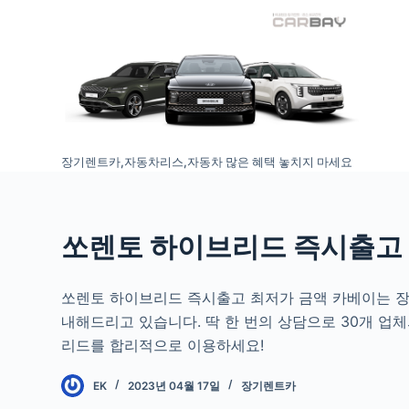
S
k
i
p
t
o
장기렌트카,자동차리스,자동차 많은 혜택 놓치지 마세요
c
o
n
t
쏘렌토 하이브리드 즉시출고
e
n
쏘렌토 하이브리드 즉시출고 최저가 금액 카베이는 장
t
내해드리고 있습니다. 딱 한 번의 상담으로 30개 업
리드를 합리적으로 이용하세요!
EK
2023년 04월 17일
장기렌트카