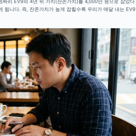
원짜리 EV9의 4년 뒤 가치(잔존가치)를 4,000만 원으로 잡았다
내게 됩니다. 즉, 잔존가치가 높게 잡힐수록 우리가 매달 내는 EV9