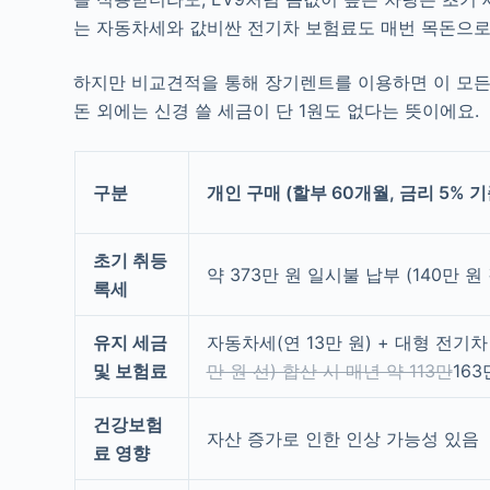
는 자동차세와 값비싼 전기차 보험료도 매번 목돈으로
하지만 비교견적을 통해 장기렌트를 이용하면 이 모든 
돈 외에는 신경 쓸 세금이 단 1원도 없다는 뜻이에요.
구분
개인 구매 (할부 60개월, 금리 5% 기
초기 취등
약 373만 원 일시불 납부 (140만 원
록세
유지 세금
자동차세(연 13만 원) + 대형 전기차
및 보험료
만 원 선) 합산 시 매년 약 113만
16
건강보험
자산 증가로 인한 인상 가능성 있음
료 영향