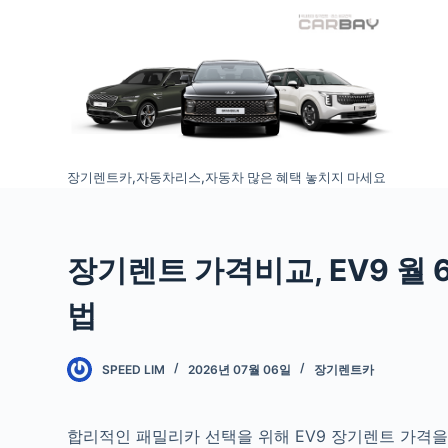
S
k
i
p
t
o
장기렌트카,자동차리스,자동차 많은 혜택 놓치지 마세요
c
o
n
t
장기렌트 가격비교, EV9 월
e
법
n
t
SPEED LIM
2026년 07월 06일
장기렌트카
합리적인 패밀리카 선택을 위해 EV9 장기렌트 가격을