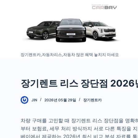
S
k
i
p
t
o
장기렌트카,자동차리스,자동차 많은 혜택 놓치지 마세요
c
o
n
t
장기렌트 리스 장단점 2026
e
n
JIN
2026년 05월 29일
장기렌트카
t
차량 구매를 고민할 때 장기렌트 리스 장단점을 명확
부터 보험료, 세무 처리 방식까지 서로 다른 특징을 
베이에서 제공하는 2026년 최신 비교 분석 자료를 