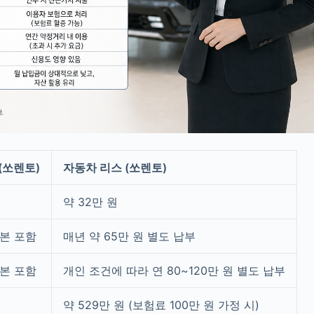
(쏘렌토)
자동차 리스 (쏘렌토)
약 32만 원
본 포함
매년 약 65만 원 별도 납부
본 포함
개인 조건에 따라 연 80~120만 원 별도 납부
약 529만 원 (보험료 100만 원 가정 시)