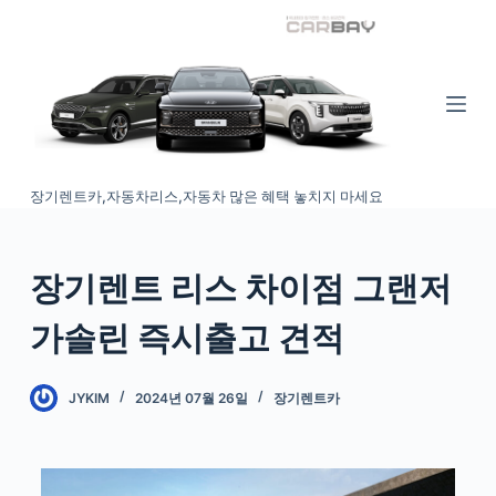
S
k
i
p
t
o
장기렌트카,자동차리스,자동차 많은 혜택 놓치지 마세요
c
o
n
장기렌트 리스 차이점 그랜저
t
e
가솔린 즉시출고 견적
n
t
JYKIM
2024년 07월 26일
장기렌트카