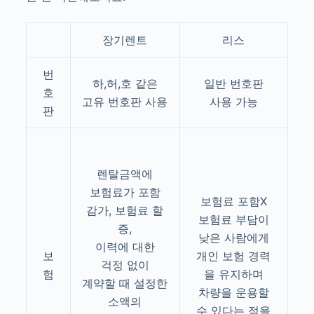
장기렌트
리스
번
하,허,호 같은
일반 번호판
호
고유 번호판 사용
사용 가능
판
렌탈금액에
보험료가 포함
보험료 포함X
감가, 보험료 할
보험료 부담이
증,
낮은 사람에게
이력에 대한
보
개인 보험 경력
걱정 없이
험
을 유지하며
계약할 때 설정한
차량을 운용할
소액의
수 있다는 점을