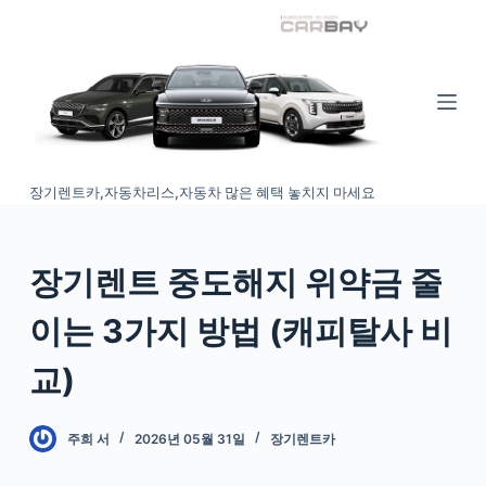
S
k
i
p
t
o
장기렌트카,자동차리스,자동차 많은 혜택 놓치지 마세요
c
o
n
장기렌트 중도해지 위약금 줄
t
e
이는 3가지 방법 (캐피탈사 비
n
t
교)
주희 서
2026년 05월 31일
장기렌트카