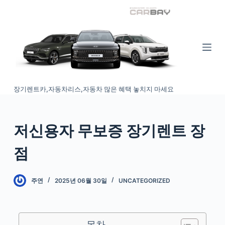
S
k
i
p
t
o
장기렌트카,자동차리스,자동차 많은 혜택 놓치지 마세요
c
o
n
저신용자 무보증 장기렌트 장
t
e
점
n
t
주연
2025년 06월 30일
UNCATEGORIZED
목차