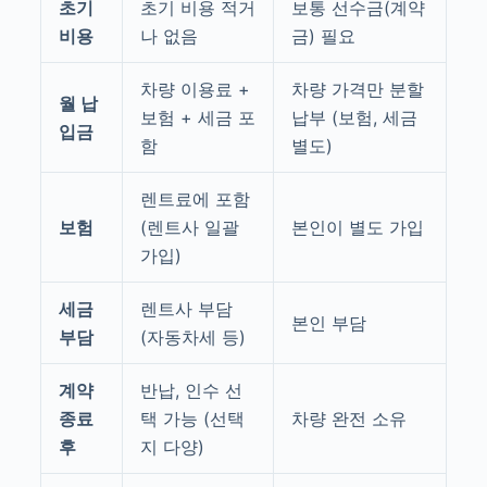
초기
초기 비용 적거
보통 선수금(계약
비용
나 없음
금) 필요
차량 이용료 +
차량 가격만 분할
월 납
보험 + 세금 포
납부 (보험, 세금
입금
함
별도)
렌트료에 포함
보험
(렌트사 일괄
본인이 별도 가입
가입)
세금
렌트사 부담
본인 부담
부담
(자동차세 등)
계약
반납, 인수 선
종료
택 가능 (선택
차량 완전 소유
후
지 다양)