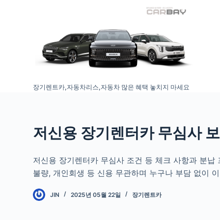
S
k
i
p
t
o
장기렌트카,자동차리스,자동차 많은 혜택 놓치지 마세요
c
o
n
t
저신용 장기렌터카 무심사 
e
n
저신용 장기렌터카 무심사 조건 등 체크 사항과 분납 
t
불량, 개인회생 등 신용 무관하며 누구나 부담 없이 
JIN
2025년 05월 22일
장기렌트카