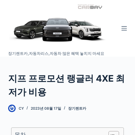
S
k
i
p
t
o
장기렌트카,자동차리스,자동차 많은 혜택 놓치지 마세요
c
o
n
지프 프로모션 랭글러 4XE 최
t
e
저가 비용
n
t
CY
2023년 08월 17일
장기렌트카
목차