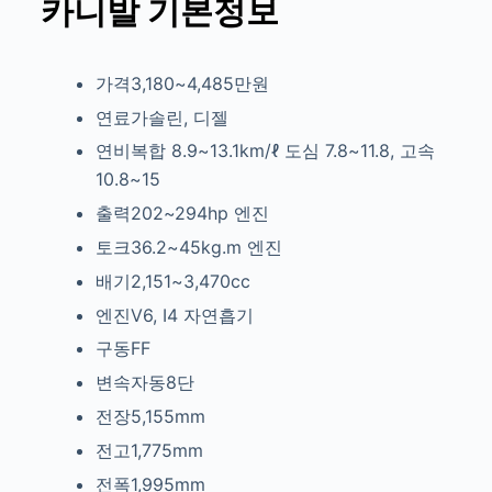
카니발 기본정보
가격3,180~4,485만원
연료가솔린, 디젤
연비복합 8.9~13.1km/ℓ
도심 7.8~11.8, 고속
10.8~15
출력202~294hp
엔진
토크36.2~45kg.m
엔진
배기2,151~3,470cc
엔진V6, I4
자연흡기
구동FF
변속자동8단
전장5,155mm
전고1,775mm
전폭1,995mm