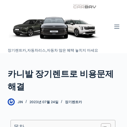
S
k
i
p
t
o
장기렌트카,자동차리스,자동차 많은 혜택 놓치지 마세요
c
o
n
카니발 장기렌트로 비용문제
t
e
해결
n
t
JIN
2023년 07월 24일
장기렌트카
목차