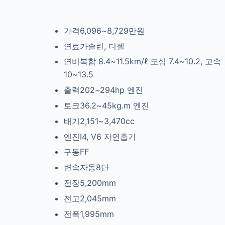
가격6,096~8,729만원
연료가솔린, 디젤
연비복합 8.4~11.5km/ℓ
도심 7.4~10.2, 고속
10~13.5
출력202~294hp
엔진
토크36.2~45kg.m
엔진
배기2,151~3,470cc
엔진I4, V6
자연흡기
구동FF
변속자동8단
전장5,200mm
전고2,045mm
전폭1,995mm