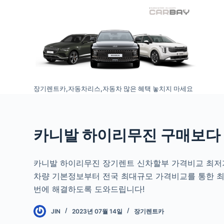
S
k
i
p
t
o
장기렌트카,자동차리스,자동차 많은 혜택 놓치지 마세요
c
o
n
t
카니발 하이리무진 구매보다
e
n
카니발 하이리무진 장기렌트 신차할부 가격비교 최저가
t
차량 기본정보부터 전국 최대규모 가격비교를 통한 
번에 해결하도록 도와드립니다!
JIN
2023년 07월 14일
장기렌트카