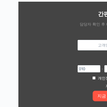
간
담당자 확인 후
-
개인