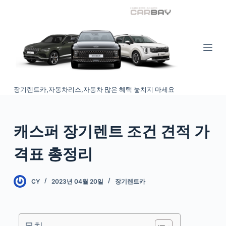
S
k
i
p
t
o
장기렌트카,자동차리스,자동차 많은 혜택 놓치지 마세요
c
o
n
캐스퍼 장기렌트 조건 견적 가
t
e
격표 총정리
n
t
CY
2023년 04월 20일
장기렌트카