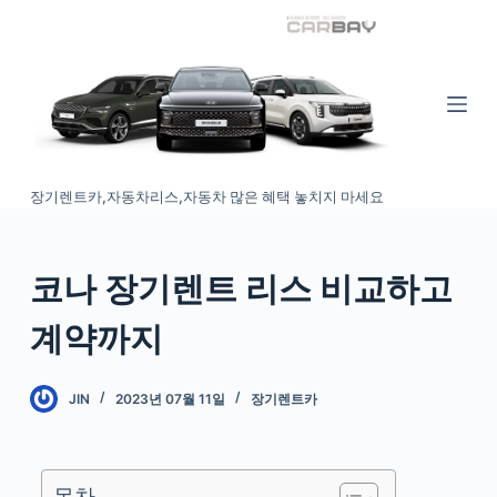
S
k
i
p
t
o
장기렌트카,자동차리스,자동차 많은 혜택 놓치지 마세요
c
o
n
코나 장기렌트 리스 비교하고
t
e
계약까지
n
t
JIN
2023년 07월 11일
장기렌트카
목차