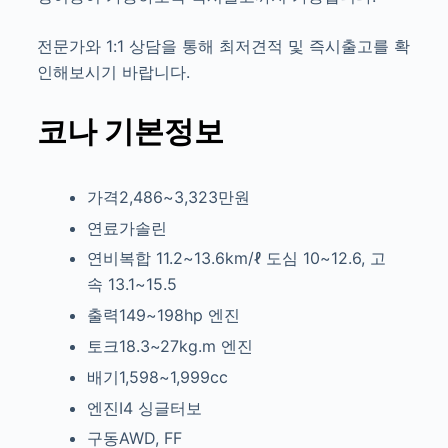
전문가와 1:1 상담을 통해 최저견적 및 즉시출고를 확
인해보시기 바랍니다.
코나 기본정보
가격2,486~3,323만원
연료가솔린
연비복합 11.2~13.6km/ℓ
도심 10~12.6, 고
속 13.1~15.5
출력149~198hp
엔진
토크18.3~27kg.m
엔진
배기1,598~1,999cc
엔진I4
싱글터보
구동AWD, FF