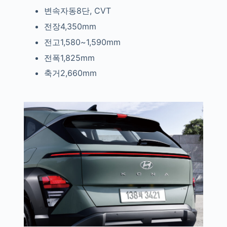
변속자동8단, CVT
전장4,350mm
전고1,580~1,590mm
전폭1,825mm
축거2,660mm