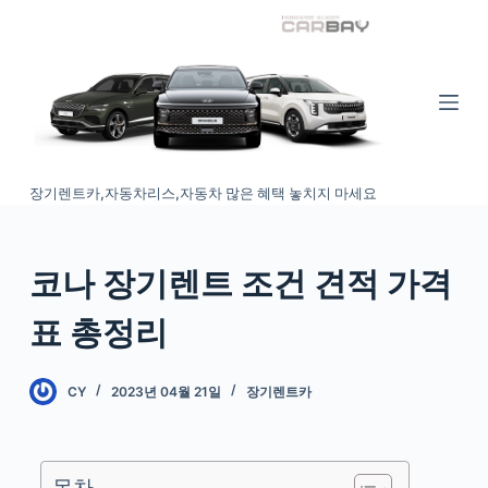
S
k
i
p
t
o
장기렌트카,자동차리스,자동차 많은 혜택 놓치지 마세요
c
o
n
코나 장기렌트 조건 견적 가격
t
e
표 총정리
n
t
CY
2023년 04월 21일
장기렌트카
목차