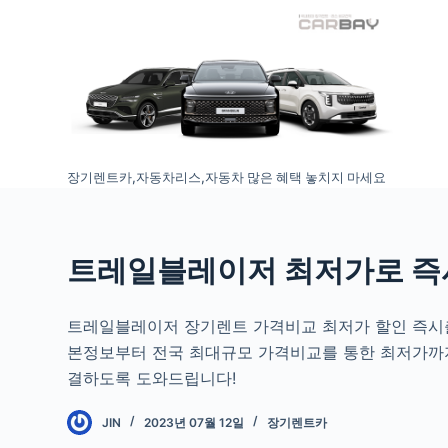
S
k
i
p
t
o
장기렌트카,자동차리스,자동차 많은 혜택 놓치지 마세요
c
o
n
t
트레일블레이저 최저가로 즉
e
n
트레일블레이저 장기렌트 가격비교 최저가 할인 즉시출
t
본정보부터 전국 최대규모 가격비교를 통한 최저가까
결하도록 도와드립니다!
JIN
2023년 07월 12일
장기렌트카