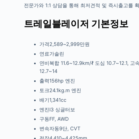
전문가와 1:1 상담을 통해 최저견적 및 즉시출고를
트레일블레이저 기본정보
가격2,589~2,999만원
연료가솔린
연비복합 11.6~12.9km/ℓ
도심 10.7~12.1, 고
12.7~14
출력156hp
엔진
토크24.1kg.m
엔진
배기1,341cc
엔진I3
싱글터보
구동FF, AWD
변속자동9단, CVT
전장4,410~4,425mm