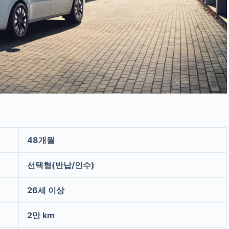
48개월
선택형(반납/인수)
26세 이상
2만 km