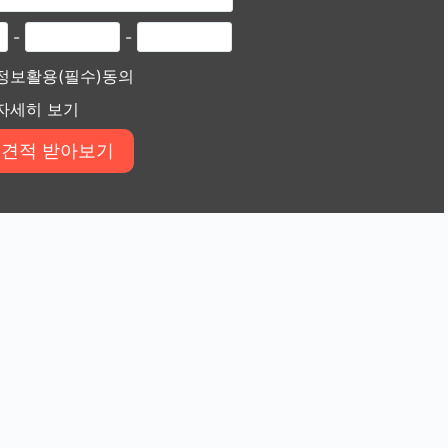
-
-
정보활용(필수)동의
자세히 보기
로