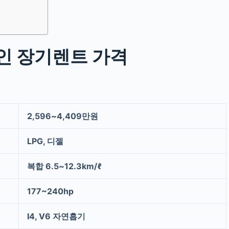
할인 장기렌트 가격
2,596~4,409만원
LPG, 디젤
복합 6.5~12.3km/ℓ
177~240hp
I4, V6 자연흡기