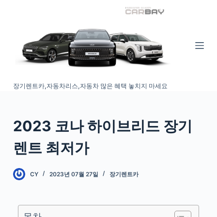
S
k
i
p
t
o
장기렌트카,자동차리스,자동차 많은 혜택 놓치지 마세요
c
o
n
2023 코나 하이브리드 장기
t
e
렌트 최저가
n
t
CY
2023년 07월 27일
장기렌트카
목차