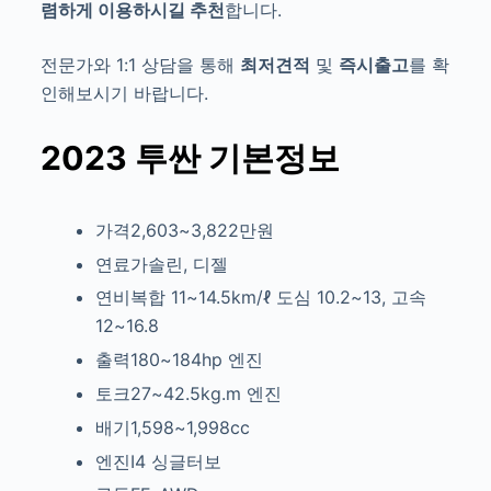
렴하게 이용하시길 추천
합니다.
전문가와 1:1 상담을 통해
최저견적
및
즉시출고
를 확
인해보시기 바랍니다.
2023 투싼
기본정보
가격2,603~3,822만원
연료가솔린, 디젤
연비복합 11~14.5km/ℓ
도심 10.2~13, 고속
12~16.8
출력180~184hp
엔진
토크27~42.5kg.m
엔진
배기1,598~1,998cc
엔진I4
싱글터보