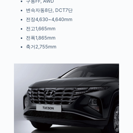
구동FF, AWD
변속자동8단, DCT7단
전장4,630~4,640mm
전고1,665mm
전폭1,865mm
축거2,755mm