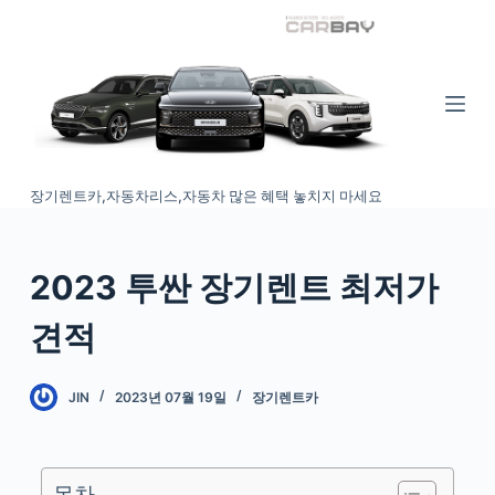
S
k
i
p
t
o
장기렌트카,자동차리스,자동차 많은 혜택 놓치지 마세요
c
o
n
2023 투싼 장기렌트 최저가
t
e
견적
n
t
JIN
2023년 07월 19일
장기렌트카
목차