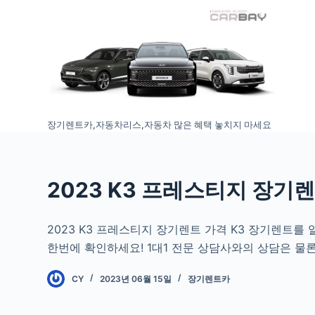
S
k
i
p
t
o
장기렌트카,자동차리스,자동차 많은 혜택 놓치지 마세요
c
o
n
t
2023 K3 프레스티지 장기
e
n
2023 K3 프레스티지 장기렌트 가격 K3 장기렌트
t
한번에 확인하세요! 1대1 전문 상담사와의 상담은 물
CY
2023년 06월 15일
장기렌트카