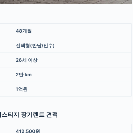
48개월
선택형(반납/인수)
26세 이상
2만 km
1억원
 프레스티지 장기렌트 견적
412,500원