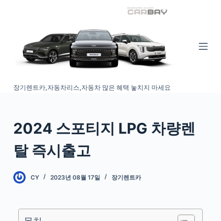
S
k
i
p
t
o
장기렌트카,자동차리스,자동차 많은 혜택 놓치지 마세요
c
o
n
2024 스포티지 LPG 차량렌
t
e
탈 즉시출고
n
t
CY
2023년 08월 17일
장기렌트카