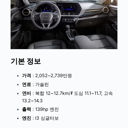
기본 정보
가격
:
2,052~2,739만원
연료
:
가솔린
연비
:
복합 12~12.7km/ℓ 도심 11.1~11.7, 고속
13.2~14.3
출력
:
139hp 엔진
엔진
:
I3 싱글터보