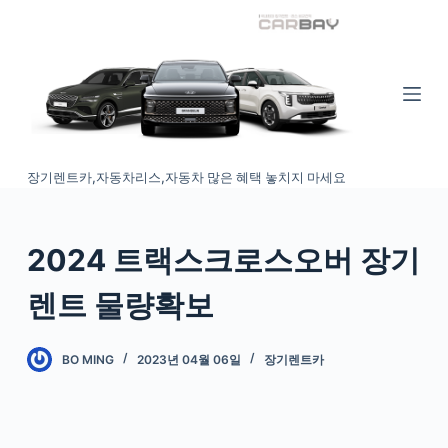
S
k
i
p
t
o
장기렌트카,자동차리스,자동차 많은 혜택 놓치지 마세요
c
o
n
2024 트랙스크로스오버 장기
t
e
렌트 물량확보
n
t
BO MING
2023년 04월 06일
장기렌트카