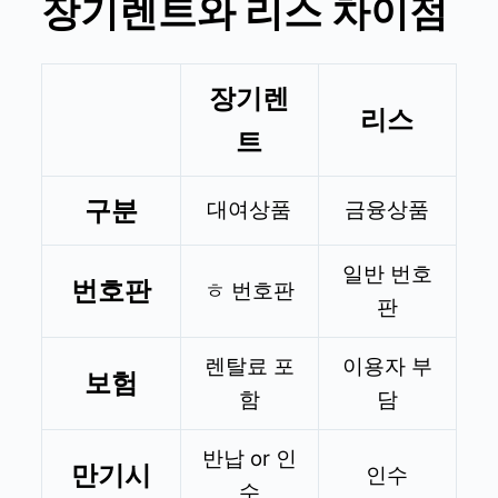
장기렌트와 리스 차이점
장기렌
리스
트
구분
대여상품
금융상품
일반 번호
번호판
ㅎ 번호판
판
렌탈료 포
이용자 부
보험
함
담
반납 or 인
만기시
인수
수