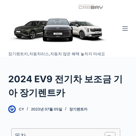
S
k
i
p
t
o
장기렌트카,자동차리스,자동차 많은 혜택 놓치지 마세요
c
o
n
2024 EV9 전기차 보조금 기
t
e
아 장기렌트카
n
t
CY
2023년 07월 05일
장기렌트카
목차