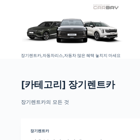
S
k
i
p
t
o
장기렌트카,자동차리스,자동차 많은 혜택 놓치지 마세요
c
o
n
t
[카테고리
] 장기렌트카
e
n
장기렌트카의 모든 것
t
장기렌트카