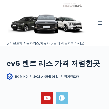
S
k
i
p
t
o
장기렌트카,자동차리스,자동차 많은 혜택 놓치지 마세요
c
o
n
ev6 렌트 리스 가격 저렴한곳
t
e
n
BO MING
2023년 05월 08일
장기렌트카
t