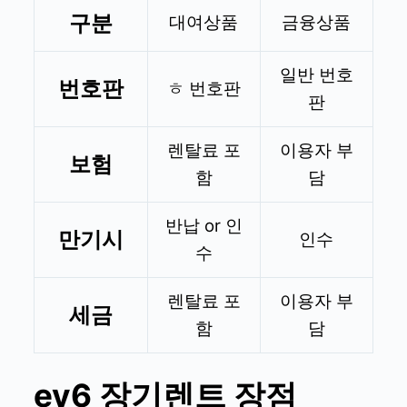
구분
대여상품
금융상품
일반 번호
번호판
ㅎ 번호판
판
렌탈료 포
이용자 부
보험
함
담
반납 or 인
만기시
인수
수
렌탈료 포
이용자 부
세금
함
담
ev6
장기렌트 장점