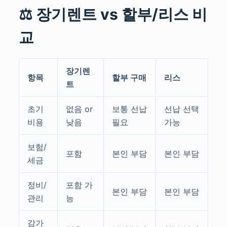
⚖️ 장기렌트 vs 할부/리스 비
교
장기렌
항목
할부 구매
리스
트
초기
없음 or
보통 선납
선납 선택
비용
낮음
필요
가능
보험/
포함
본인 부담
본인 부담
세금
정비/
포함 가
본인 부담
본인 부담
관리
능
감가