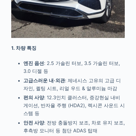
1. 차량 특징
엔진 옵션
: 2.5 가솔린 터보, 3.5 가솔린 터보,
3.0 디젤 등
고급스러운 내·외관
: 제네시스 고유의 고급 디
자인, 퀼팅 시트, 리얼 우드 & 알루미늄 마감
편의 사양
: 12.3인치 클러스터, 증강현실 내비
게이션, 반자율 주행 (HDA2), 렉시콘 사운드 시
스템 등
안전 사양
: 전방 충돌방지 보조, 차로 유지 보조,
후측방 모니터 등 첨단 ADAS 탑재