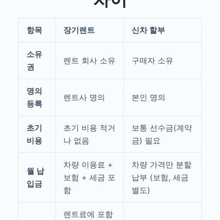
항목
장기렌트
신차 할부
소유
렌트 회사 소유
구매자 소유
권
명의
렌트사 명의
본인 명의
등록
초기
초기 비용 적거
보통 선수금(계약
비용
나 없음
금) 필요
차량 이용료 +
차량 가격만 분할
월 납
보험 + 세금 포
납부 (보험, 세금
입금
함
별도)
렌트료에 포함