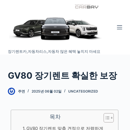
S
k
i
p
t
o
장기렌트카,자동차리스,자동차 많은 혜택 놓치지 마세요
c
o
n
GV80 장기렌트 확실한 보장
t
e
n
주연
2025년 06월 02일
UNCATEGORIZED
t
목차
GV80 장기렌트 맞춤 견적으로 저렴하게