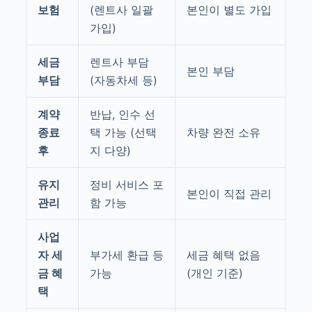
보험
(렌트사 일괄
본인이 별도 가입
가입)
세금
렌트사 부담
본인 부담
부담
(자동차세 등)
계약
반납, 인수 선
종료
택 가능 (선택
차량 완전 소유
후
지 다양)
유지
정비 서비스 포
본인이 직접 관리
관리
함 가능
사업
자 세
부가세 환급 등
세금 혜택 없음
금 혜
가능
(개인 기준)
택