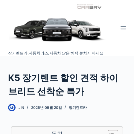
S
k
i
p
t
o
장기렌트카,자동차리스,자동차 많은 혜택 놓치지 마세요
c
o
n
K5 장기렌트 할인 견적 하이
t
e
브리드 선착순 특가
n
t
JIN
2025년 05월 20일
장기렌트카
목차