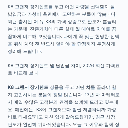
K8 그랜저 장기렌트를 두고 어떤 차량을 선택할지 월
납입금과 가성비 측면에서 고민하는 분들이 많습니다.
최근 출시된 더 뉴 K8의 가격 상승으로 판도가 흔들리
는 가운데, 잔존가치에 따른 실제 월 대여료 차이를 꼼
꼼하게 비교해 보았습니다. 나에게 꼭 맞는 현명한 선택
을 위해 계약 전 반드시 알아야 할 단점까지 투명하게
정리해 드립니다.
K8 그랜저 장기렌트 월 납입금 차이, 2026 최신 가격표
로 비교해 보니
K8 그랜저 장기렌트
상품을 두고 어떤 차를 골라야 할
지 고민하시는 분들이 정말 많습니다. 13년 차 마케터로
서 매일 수많은 고객분의 견적을 설계해 드리고 있는데
요. 예전에는 "K8이 그랜저보다 훨씬 저렴하니까 가성
비로 타세요"라고 자신 있게 말씀드렸지만, 최근 시장
판도가 완전히 뒤바뀌었습니다. 오늘 그 이유와 함께 장