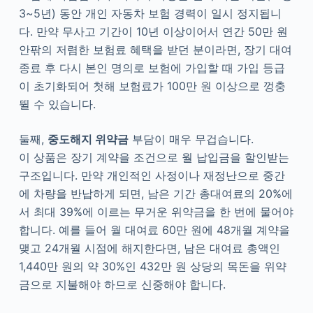
3~5년) 동안 개인 자동차 보험 경력이 일시 정지됩니
다. 만약 무사고 기간이 10년 이상이어서 연간 50만 원
안팎의 저렴한 보험료 혜택을 받던 분이라면, 장기 대여
종료 후 다시 본인 명의로 보험에 가입할 때 가입 등급
이 초기화되어 첫해 보험료가 100만 원 이상으로 껑충
뛸 수 있습니다.
둘째,
중도해지 위약금
부담이 매우 무겁습니다.
이 상품은 장기 계약을 조건으로 월 납입금을 할인받는
구조입니다. 만약 개인적인 사정이나 재정난으로 중간
에 차량을 반납하게 되면, 남은 기간 총대여료의 20%에
서 최대 39%에 이르는 무거운 위약금을 한 번에 물어야
합니다. 예를 들어 월 대여료 60만 원에 48개월 계약을
맺고 24개월 시점에 해지한다면, 남은 대여료 총액인
1,440만 원의 약 30%인 432만 원 상당의 목돈을 위약
금으로 지불해야 하므로 신중해야 합니다.