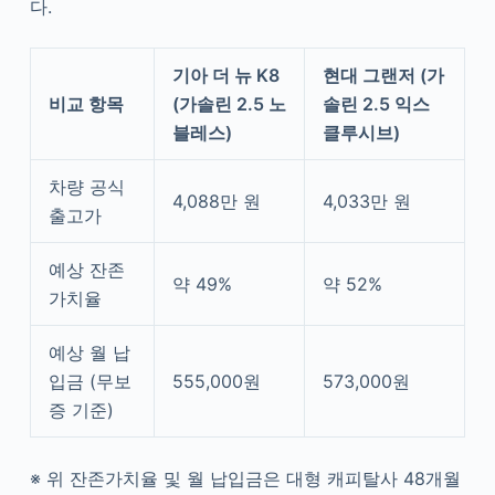
다.
기아 더 뉴 K8
현대 그랜저 (가
비교 항목
(가솔린 2.5 노
솔린 2.5 익스
블레스)
클루시브)
차량 공식
4,088만 원
4,033만 원
출고가
예상 잔존
약 49%
약 52%
가치율
예상 월 납
입금 (무보
555,000원
573,000원
증 기준)
※ 위 잔존가치율 및 월 납입금은 대형 캐피탈사 48개월