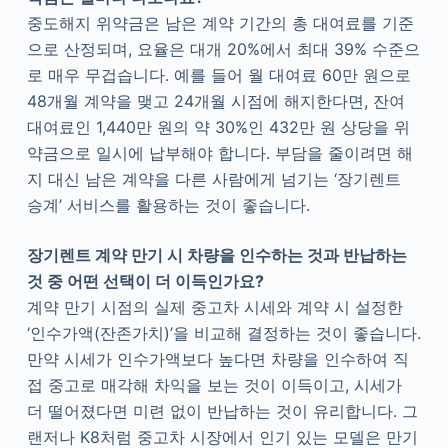
중도해지 위약금은 남은 계약 기간의 총 대여료를 기준
으로 산정되며, 요율은 대개 20%에서 최대 39% 수준으
로 매우 무겁습니다. 예를 들어 월 대여료 60만 원으로
48개월 계약을 맺고 24개월 시점에 해지한다면, 잔여
대여료인 1,440만 원의 약 30%인 432만 원 상당을 위
약금으로 일시에 납부해야 합니다. 부담을 줄이려면 해
지 대신 남은 계약을 다른 사람에게 넘기는 ‘장기렌트
승계’ 서비스를 활용하는 것이 좋습니다.
장기렌트 계약 만기 시 차량을 인수하는 것과 반납하는
것 중 어떤 선택이 더 이득인가요?
계약 만기 시점의 실제 중고차 시세와 계약 시 설정한
‘인수가액(잔존가치)’을 비교해 결정하는 것이 좋습니다.
만약 시세가 인수가액보다 높다면 차량을 인수하여 직
접 중고로 매각해 차익을 보는 것이 이득이고, 시세가
더 떨어졌다면 미련 없이 반납하는 것이 유리합니다. 그
랜저나 K8처럼 중고차 시장에서 인기 있는 모델은 만기