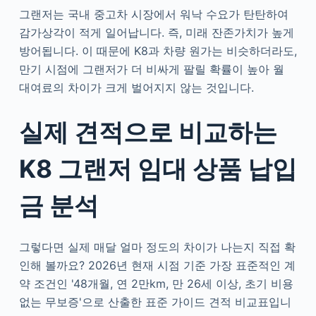
그랜저는 국내 중고차 시장에서 워낙 수요가 탄탄하여
감가상각이 적게 일어납니다. 즉, 미래 잔존가치가 높게
방어됩니다. 이 때문에 K8과 차량 원가는 비슷하더라도,
만기 시점에 그랜저가 더 비싸게 팔릴 확률이 높아 월
대여료의 차이가 크게 벌어지지 않는 것입니다.
실제 견적으로 비교하는
K8 그랜저 임대 상품 납입
금 분석
그렇다면 실제 매달 얼마 정도의 차이가 나는지 직접 확
인해 볼까요? 2026년 현재 시점 기준 가장 표준적인 계
약 조건인 '48개월, 연 2만km, 만 26세 이상, 초기 비용
없는 무보증'으로 산출한 표준 가이드 견적 비교표입니