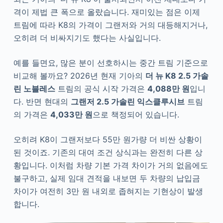
격이 제법 큰 폭으로 올랐습니다. 재미있는 점은 이제
트림에 따라 K8의 가격이 그랜저와 거의 대등해지거나,
오히려 더 비싸지기도 했다는 사실입니다.
예를 들면요, 많은 분이 선호하시는 중간 트림 기준으로
비교해 볼까요? 2026년 현재 기아의
더 뉴 K8 2.5 가솔
린 노블레스
트림의 공식 시작 가격은
4,088만 원
입니
다. 반면 현대의
그랜저 2.5 가솔린 익스클루시브
트림
의 가격은
4,033만 원
으로 책정되어 있습니다.
오히려 K8이 그랜저보다 55만 원가량 더 비싼 상황이
된 것이죠. 기존의 대여 조건 상식과는 완전히 다른 상
황입니다. 이처럼 차량 기본 가격 차이가 거의 없음에도
불구하고, 실제 임대 견적을 내보면 두 차량의 납입금
차이가 여전히 3만 원 내외로 좁혀지는 기현상이 발생
합니다.