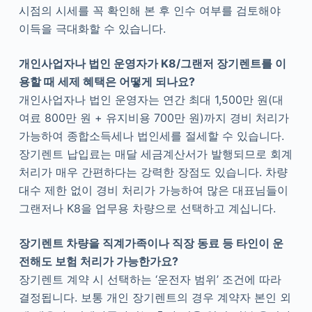
시점의 시세를 꼭 확인해 본 후 인수 여부를 검토해야
이득을 극대화할 수 있습니다.
개인사업자나 법인 운영자가 K8/그랜저 장기렌트를 이
용할 때 세제 혜택은 어떻게 되나요?
개인사업자나 법인 운영자는 연간 최대 1,500만 원(대
여료 800만 원 + 유지비용 700만 원)까지 경비 처리가
가능하여 종합소득세나 법인세를 절세할 수 있습니다.
장기렌트 납입료는 매달 세금계산서가 발행되므로 회계
처리가 매우 간편하다는 강력한 장점도 있습니다. 차량
대수 제한 없이 경비 처리가 가능하여 많은 대표님들이
그랜저나 K8을 업무용 차량으로 선택하고 계십니다.
장기렌트 차량을 직계가족이나 직장 동료 등 타인이 운
전해도 보험 처리가 가능한가요?
장기렌트 계약 시 선택하는 ‘운전자 범위’ 조건에 따라
결정됩니다. 보통 개인 장기렌트의 경우 계약자 본인 외