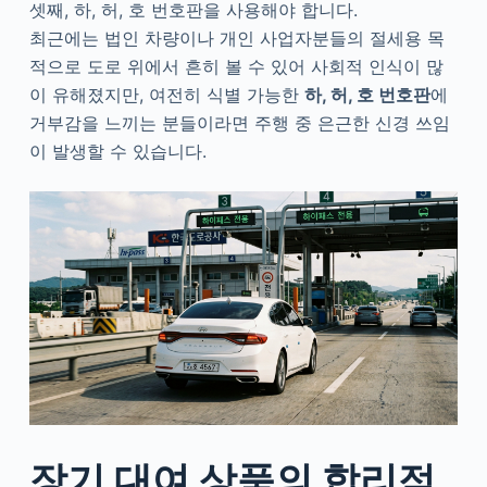
셋째, 하, 허, 호 번호판을 사용해야 합니다.
최근에는 법인 차량이나 개인 사업자분들의 절세용 목
적으로 도로 위에서 흔히 볼 수 있어 사회적 인식이 많
이 유해졌지만, 여전히 식별 가능한
하, 허, 호 번호판
에
거부감을 느끼는 분들이라면 주행 중 은근한 신경 쓰임
이 발생할 수 있습니다.
장기 대여 상품의 합리적