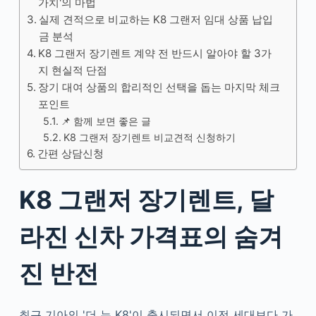
가치'의 마법
실제 견적으로 비교하는 K8 그랜저 임대 상품 납입
금 분석
K8 그랜저 장기렌트 계약 전 반드시 알아야 할 3가
지 현실적 단점
장기 대여 상품의 합리적인 선택을 돕는 마지막 체크
포인트
📌 함께 보면 좋은 글
K8 그랜저 장기렌트 비교견적 신청하기
간편 상담신청
K8 그랜저 장기렌트, 달
라진 신차 가격표의 숨겨
진 반전
최근 기아의 '더 뉴 K8'이 출시되면서 이전 세대보다 가