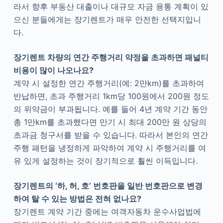
라서 향후 부동산 대출이나 대규모 자금 융통 계획이 있
으신 분들에게는 장기렌트가 매우 안전한 선택지입니
다.
장기렌트 차량의 연간 주행거리 약정을 초과하면 패널티
비용이 많이 나오나요?
계약 시 설정한 연간 주행거리(예: 2만km)를 초과하여
반납하면, 초과 주행거리 1km당 100원에서 200원 정도
의 위약금이 부과됩니다. 예를 들어 4년 계약 기간 동안
총 1만km를 초과했다면 만기 시 최대 200만 원 상당의
초과금 청구서를 받을 수 있습니다. 따라서 본인의 연간
주행 패턴을 냉정하게 파악하여 계약 시 주행거리를 여
유 있게 설정하는 것이 장기적으로 훨씬 이득입니다.
장기렌트의 ‘하, 허, 호’ 번호판을 일반 번호판으로 변경
하여 탈 수 있는 방법은 전혀 없나요?
장기렌트 계약 기간 중에는 여객자동차 운수사업법에