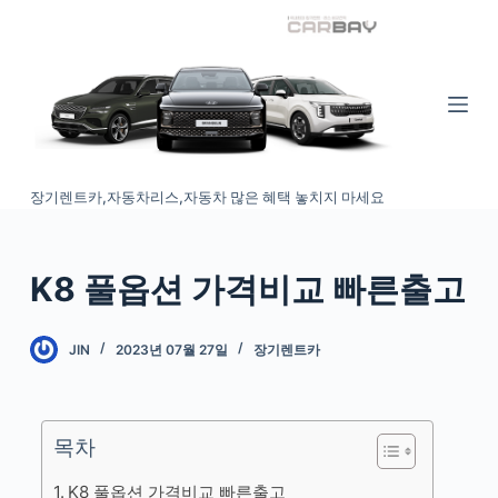
S
k
i
p
t
o
장기렌트카,자동차리스,자동차 많은 혜택 놓치지 마세요
c
o
n
K8 풀옵션 가격비교 빠른출고
t
e
n
JIN
2023년 07월 27일
장기렌트카
t
목차
K8 풀옵션 가격비교 빠른출고