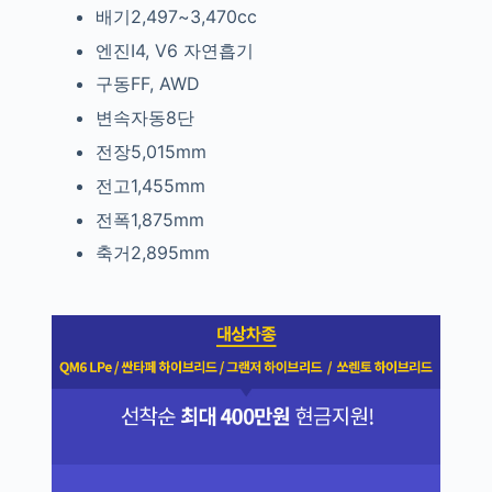
배기2,497~3,470cc
엔진I4, V6
자연흡기
구동FF, AWD
변속자동8단
전장5,015mm
전고1,455mm
전폭1,875mm
축거2,895mm