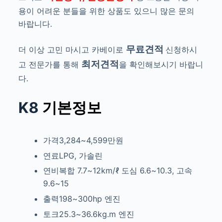
용이 어려운 분들을 위한 상품도 있으니 많은 문의
바랍니다.
무료견적
더 이상 고민 마시고 카베이로
신청하시
최저견적
고
전문가를 통해
을
확인해보시기 바랍니
다.
K8
기본정보
가격3,284~4,599만원
연료LPG, 가솔린
연비복합 7.7~12km/ℓ
도심 6.6~10.3, 고속
9.6~15
출력198~300hp
엔진
토크25.3~36.6kg.m
엔진