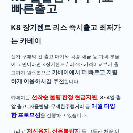
빠른출고
K8
장기렌트 리스 즉시출고 최저가
는 카베이
신차 구매의 긴 출고 대기와 각종 세금 등 가격 부담
이 고민이라면 <장기렌트 / 리스>
가격비교부터 출
카베이에서
더 빠르고 저렴
고까지 원스톱으로
하게 이용하시길 추천
합니다.
선착순
물
량 한정 현금지원
,
카베이는
3~4일 총
매월 다양
알 출고,
자율반납, 무제한주행거리
등
한 프로모션
을 진행
하고 있습니다.
저신용자, 신용불량
자
그리
고
등 그동안 차량 이