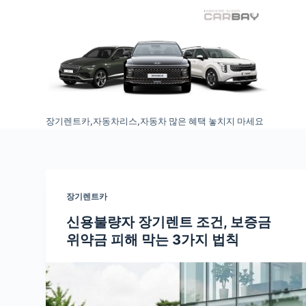
S
k
i
p
t
o
장기렌트카,자동차리스,자동차 많은 혜택 놓치지 마세요
c
o
n
t
e
장기렌트카
n
신용불량자 장기렌트 조건, 보증금
t
위약금 피해 막는 3가지 법칙