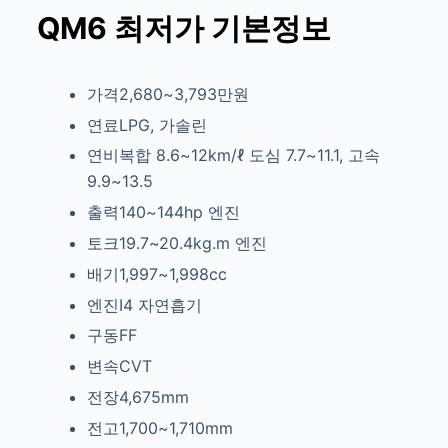
QM6 최저가
기본정보
가격2,680~3,793만원
연료LPG, 가솔린
연비복합 8.6~12km/ℓ
도심 7.7~11.1, 고속
9.9~13.5
출력140~144hp
엔진
토크19.7~20.4kg.m
엔진
배기1,997~1,998cc
엔진I4
자연흡기
구동FF
변속CVT
전장4,675mm
전고1,700~1,710mm