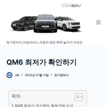
S
k
i
p
t
o
장기렌트카,자동차리스,자동차 많은 혜택 놓치지 마세요
c
o
n
QM6 최저가 확인하기
t
e
n
JIN
2023년 07월 17일
장기렌트카
t
목차
QM6 최저가 장기렌트 할부구매 비교