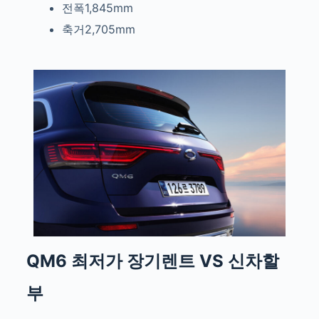
전폭1,845mm
축거2,705mm
QM6 최저가
장기렌트 VS 신차할
부