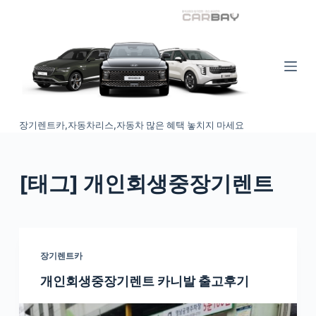
S
k
i
p
t
o
장기렌트카,자동차리스,자동차 많은 혜택 놓치지 마세요
c
o
n
[태그
] 개인회생중장기렌트
t
e
n
t
장기렌트카
개인회생중장기렌트 카니발 출고후기