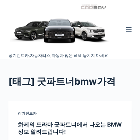
S
k
i
p
t
o
장기렌트카,자동차리스,자동차 많은 혜택 놓치지 마세요
c
o
n
[태그
] 굿파트너bmw가격
t
e
n
t
장기렌트카
화제의 드라마 굿파트너에서 나오는 BMW
정보 알려드립니다!